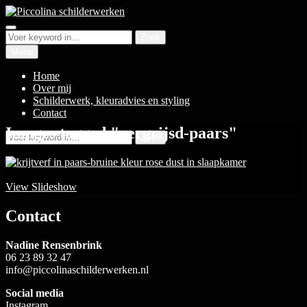
Ga
naar
Zoeken
Piccolina schilderwerken
de
Zoeken
Luxe en bijzondere wandafwerking
Zoek
inhoud
naar:
Menu
Home
Over mij
Schilderwerk, kleuradvies en styling
Contact
Images tagged "vergrijsd-paars"
Zoeken
Zoek
naar:
View Slideshow
Contact
Nadine Rensenbrink
06 23 89 32 47
info@piccolinaschilderwerken.nl
Social media
Instagram