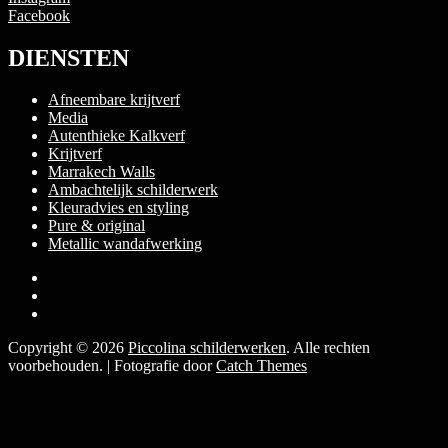
Facebook
DIENSTEN
Afneembare krijtverf
Media
Autenthieke Kalkverf
Krijtverf
Marrakech Walls
Ambachtelijk schilderwerk
Kleuradvies en styling
Pure & original
Metallic wandafwerking
Facebook
Instagram
E-
mail
Copyright © 2026
Piccolina schilderwerken
. Alle rechten
voorbehouden. | Fotografie door
Catch Themes
Scroll
naar
boven